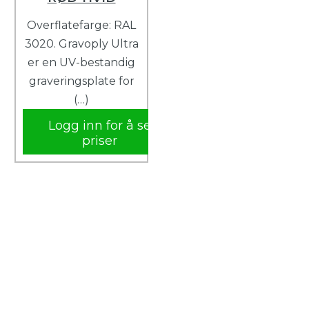
Overflatefarge: RAL
3020. Gravoply Ultra
er en UV-bestandig
graveringsplate for
(…)
Logg inn for å se
priser