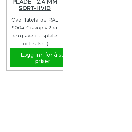
PLADE – 2,4 MM
SORT-HVID
Overflatefarge: RAL
9004. Gravoply 2 er
en graveringsplate
for bruk (…)
Logg inn for å se
priser