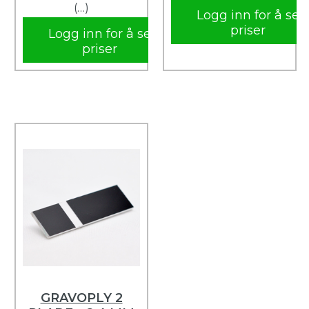
(…)
Logg inn for å se
priser
Logg inn for å se
priser
GRAVOPLY 2