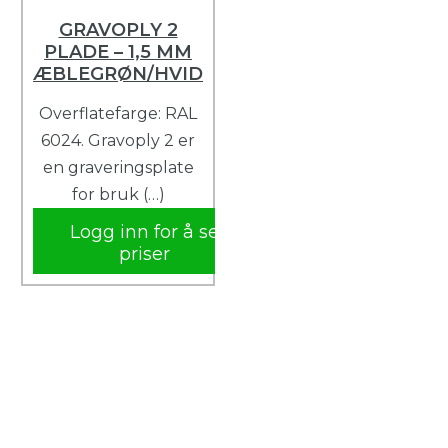
GRAVOPLY 2
PLADE – 1,5 MM
ÆBLEGRØN/HVID
Overflatefarge: RAL
6024. Gravoply 2 er
en graveringsplate
for bruk (…)
Logg inn for å se
priser