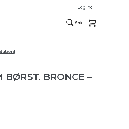
Log ind
itation)
M BØRST. BRONCE –