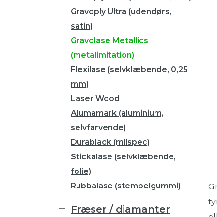
Gravoply Ultra (udendørs,
satin)
Gravolase Metallics
(metalimitation)
Flexilase (selvklæbende, 0,25
mm)
Laser Wood
Alumamark (aluminium,
selvfarvende)
Durablack (milspec)
Stickalase (selvklæbende,
folie)
Rubbalase (stempelgummi)
Gr
ty
Fræser / diamanter
el