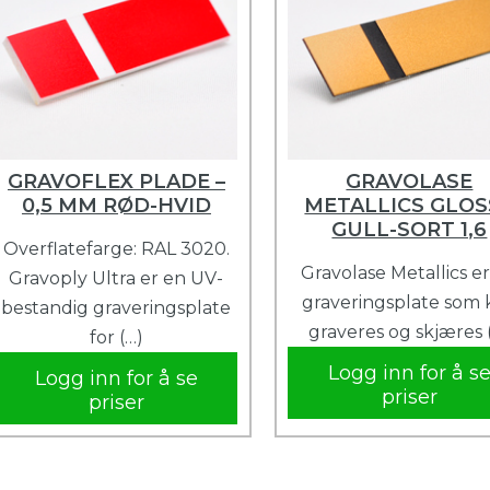
GRAVOFLEX PLADE –
GRAVOLASE
0,5 MM RØD-HVID
METALLICS GLOS
GULL-SORT 1,6
Overflatefarge: RAL 3020.
Gravolase Metallics e
Gravoply Ultra er en UV-
graveringsplate som 
bestandig graveringsplate
graveres og skjæres 
for (…)
Logg inn for å s
Logg inn for å se
priser
priser