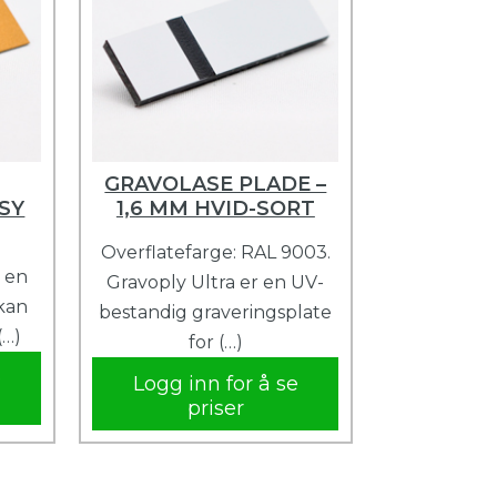
GRAVOLASE PLADE –
SY
1,6 MM HVID-SORT
Overflatefarge: RAL 9003.
r en
Gravoply Ultra er en UV-
kan
bestandig graveringsplate
(…)
for (…)
e
Logg inn for å se
priser