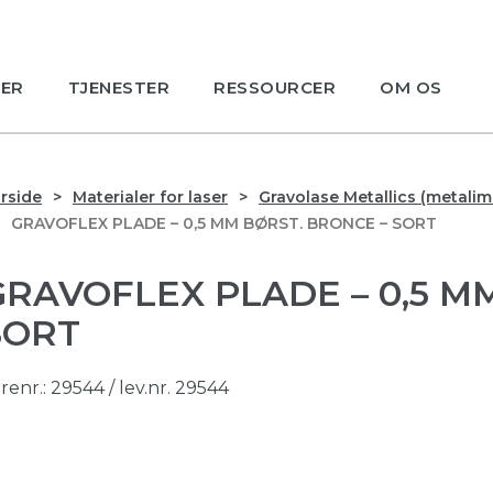
ER
TJENESTER
RESSOURCER
OM OS
rside
Materialer for laser
Gravolase Metallics (metalim
GRAVOFLEX PLADE – 0,5 MM BØRST. BRONCE – SORT
GRAVOFLEX PLADE – 0,5 M
SORT
renr.:
29544
/ lev.nr. 29544