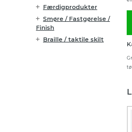
Færdigprodukter
Smøre / Fastgørelse /
Finish
Braille / taktile skilt
K
Gr
tø
L