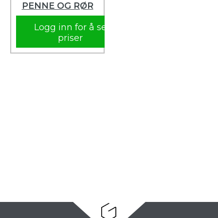
PENNE OG RØR
Logg inn for å se
priser