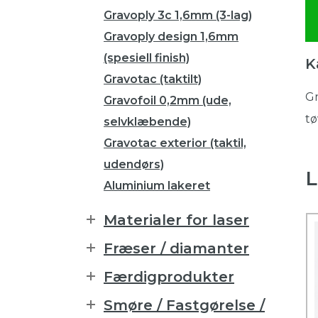
Gravoply 3c 1,6mm (3-lag)
Gravoply design 1,6mm
(spesiell finish)
K
Gravotac (taktilt)
Gr
Gravofoil 0,2mm (ude,
tø
selvklæbende)
Gravotac exterior (taktil,
udendørs)
L
Aluminium lakeret
Materialer for laser
Fræser / diamanter
Færdigprodukter
Smøre / Fastgørelse /