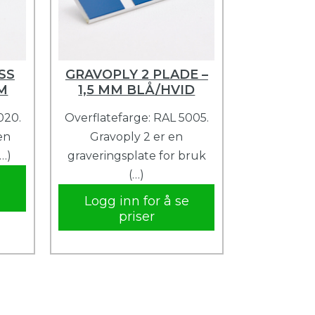
SS
GRAVOPLY 2 PLADE –
MM
1,5 MM BLÅ/HVID
020.
Overflatefarge: RAL 5005.
en
Gravoply 2 er en
(…)
graveringsplate for bruk
(…)
e
Logg inn for å se
priser