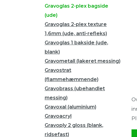
Gravoglas 2-plex bagside
(ude)
Gravoglas 2-plex texture
1,6mm (ude, anti-refleks)
Gravoglas 1 bakside (ude,
blank)
Gravometall (lakeret messing)
Gravostrat
(flammehæmmende)
Gravobrass (ubehandlet
messing)
Ov
Gravoxal (aluminium)
in
Gravoacryl
Pl
Gravoply 2 gloss (blank,
ridsefast)