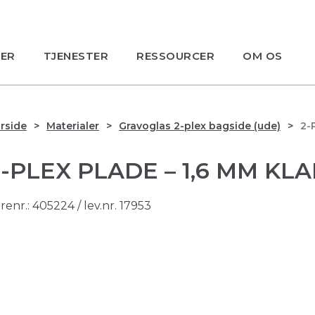
ER
TJENESTER
RESSOURCER
OM OS
rside
Materialer
Gravoglas 2-plex bagside (ude)
2-
2-PLEX PLADE – 1,6 MM KL
renr.:
405224
/ lev.nr. 17953