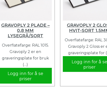
GRAVOPLY 2 PLADE –
GRAVOPLY 2 GLO
0,8 MM
HVIT-SORT 1,5
LYSEGRÅ/SORT
Overflatefarge: RAL 3
Overflatefarge: RAL 1015.
Gravoply 2 Gloss er 
Gravoply 2 er en
graveringsplate for 
graveringsplate for bruk
Logg inn for å s
(…)
priser
Logg inn for å se
priser