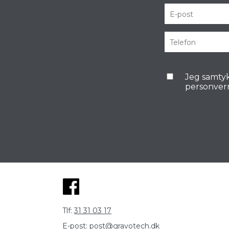
Jeg samtyk
personver
Tlf:
31 31 03 17
E-post:
post@gravotech.dk