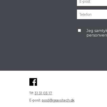
Jeg samtyk
personver
Tlf:
31 31 03 17
E-post:
post@gravotech.dk