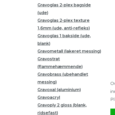
Gravoglas 2-plex bagside
(ude)
Gravoglas 2-plex texture
1,6mm (ude, anti-refleks)
Gravoglas 1 bakside (ude,
blank)
Gravometall (lakeret messing)
Gravostrat
(flammehæmmende)
Gravobrass (ubehandlet
messing)
Ov
Gravoxal (aluminium)
in
Gravoacryl
Pl
Gravoply 2 gloss (blank,
ridsefast)