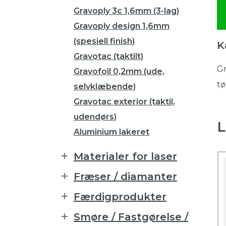
Gravoply 3c 1,6mm (3-lag)
Gravoply design 1,6mm
(spesiell finish)
K
Gravotac (taktilt)
Gr
Gravofoil 0,2mm (ude,
tø
selvklæbende)
Gravotac exterior (taktil,
udendørs)
L
Aluminium lakeret
Materialer for laser
Fræser / diamanter
Færdigprodukter
Smøre / Fastgørelse /