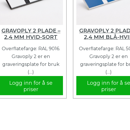
GRAVOPLY 2 PLADE –
GRAVOPLY 2 PLAD
2,4 MM HVID-SORT
2,4 MM BLÅ-HV
Overflatefarge: RAL 9016.
Overflatefarge: RAL 5
Gravoply 2 er en
Gravoply 2 er en
graveringsplate for bruk
graveringsplate for 
(…)
(…)
Logg inn for å se
Logg inn for å s
priser
priser