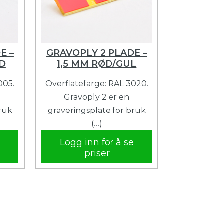
E –
GRAVOPLY 2 PLADE –
ID
1,5 MM RØD/GUL
005.
Overflatefarge: RAL 3020.
Gravoply 2 er en
bruk
graveringsplate for bruk
(…)
e
Logg inn for å se
priser