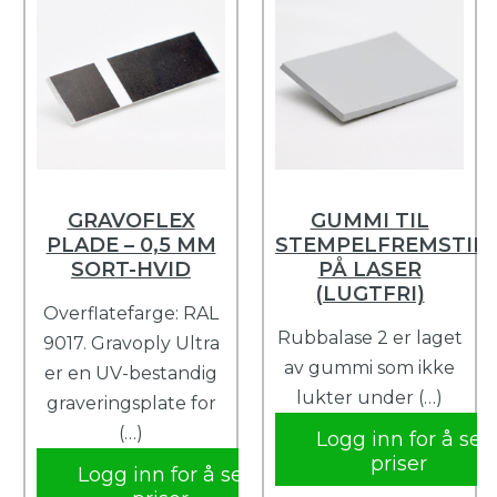
GRAVOFLEX
GUMMI TIL
PLADE – 0,5 MM
STEMPELFREMSTILL
SORT-HVID
PÅ LASER
(LUGTFRI)
Overflatefarge: RAL
Rubbalase 2 er laget
9017. Gravoply Ultra
av gummi som ikke
er en UV-bestandig
lukter under (…)
graveringsplate for
(…)
Logg inn for å se
priser
Logg inn for å se