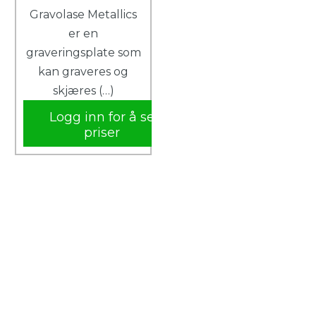
Gravolase Metallics
er en
graveringsplate som
kan graveres og
skjæres (…)
Logg inn for å se
priser