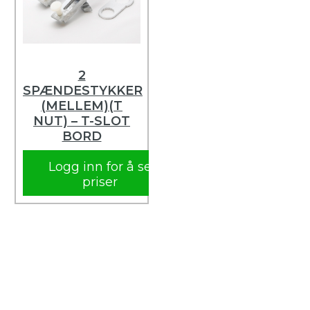
2
SPÆNDESTYKKER
(MELLEM)(T
NUT) – T-SLOT
BORD
Logg inn for å se
priser