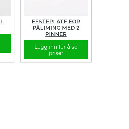
AL
FESTEPLATE FOR
1
PÅLIMING MED 2
PINNER
e
Logg inn for å se
priser