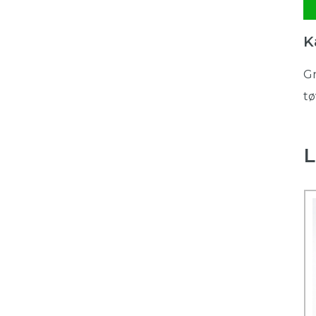
K
Gr
tø
L