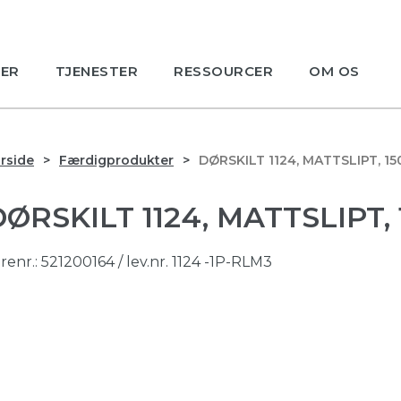
ER
TJENESTER
RESSOURCER
OM OS
rside
Færdigprodukter
DØRSKILT 1124, MATTSLIPT, 1
DØRSKILT 1124, MATTSLIPT
renr.:
521200164
/ lev.nr. 1124 -1P-RLM3