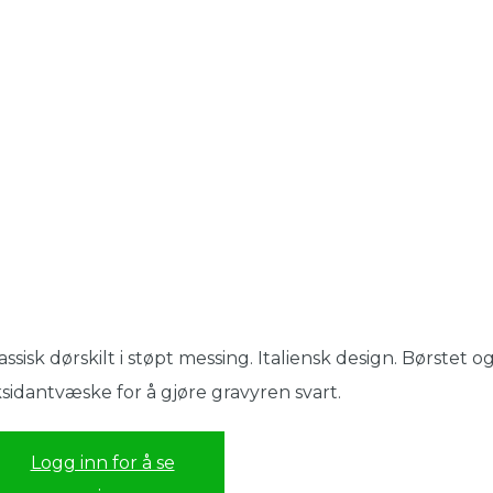
assisk dørskilt i støpt messing. Italiensk design. Børstet o
sidantvæske for å gjøre gravyren svart.
Logg inn for å se