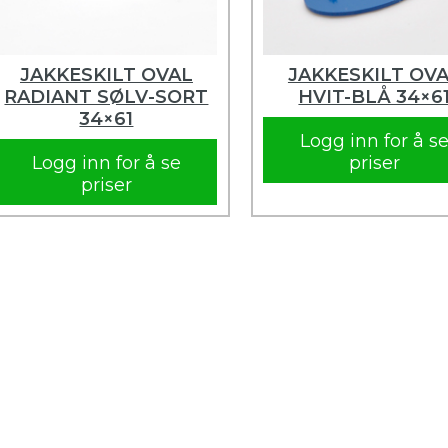
JAKKESKILT OVAL
JAKKESKILT OV
RADIANT SØLV-SORT
HVIT-BLÅ 34×6
34×61
Logg inn for å s
Logg inn for å se
priser
priser